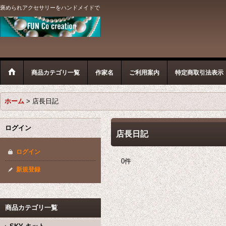
褒められアクセサリーをハンドメイドで
商品カテゴリ一覧
作家名
ご利用案内
特定商取引法表示
ホーム
>
店長日記
ログイン
店長日記
ログイン
0
件
新規登録
商品カテゴリ一覧