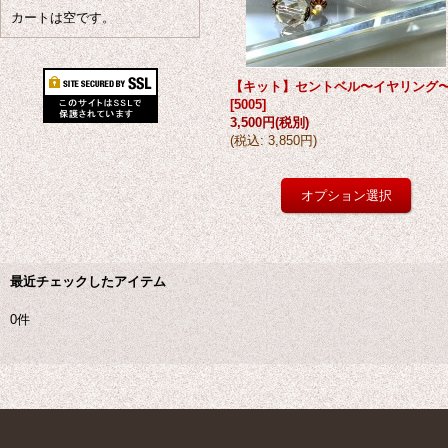
カートは空です。
【キット】セントベル〜イヤリング
[
5005
]
3,500円
(税別)
(
税込
:
3,850円
)
最近チェックしたアイテム
0件