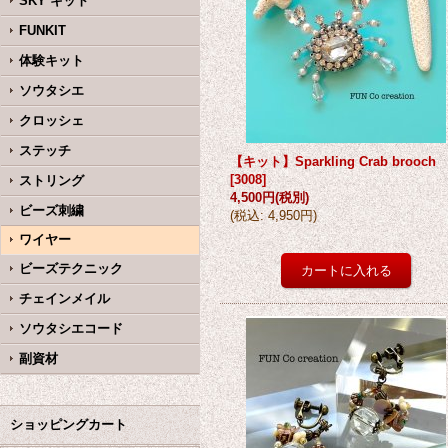
SKY キット
FUNKIT
体験キット
ソウタシエ
クロッシェ
ステッチ
【キット】Sparkling Crab brooch
[
3008
]
ストリング
4,500円
(税別)
ビーズ刺繍
(
税込
:
4,950円
)
ワイヤー
ビーズテクニック
チェインメイル
ソウタシエコード
副資材
ショッピングカート