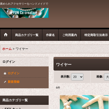
褒められアクセサリーをハンドメイドで
商品カテゴリ一覧
作家名
ご利用案内
特定商取引法表示
ホーム
>
ワイヤー
ログイン
ワイヤー
ログイン
表示数
:
画像
:
新規登録
6
件
商品カテゴリ一覧