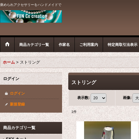
褒められアクセサリーをハンドメイドで
商品カテゴリ一覧
作家名
ご利用案内
特定商取引法表示
ホーム
>
ストリング
ログイン
ストリング
ログイン
表示数
:
画像
:
新規登録
1
件
商品カテゴリ一覧