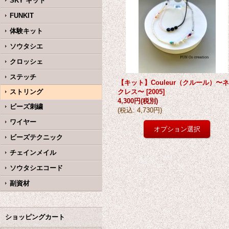
SKY キット
FUNKIT
体験キット
ソウタシエ
クロッシェ
ステッチ
【キット】Couleur（クルール）〜
ストリング
クレス〜
[
2005
]
4,300円
(税別)
ビーズ刺繍
(
税込
:
4,730円
)
ワイヤー
ビーズテクニック
チェインメイル
ソウタシエコード
副資材
ショッピングカート