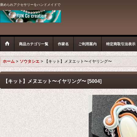
褒められアクセサリーをハンドメイドで
商品カテゴリ一覧
作家名
ご利用案内
特定商取引法表示
ホーム
>
ソウタシエ
>
【キット】メヌエット〜イヤリング〜
【キット】メヌエット〜イヤリング〜
[
5004
]