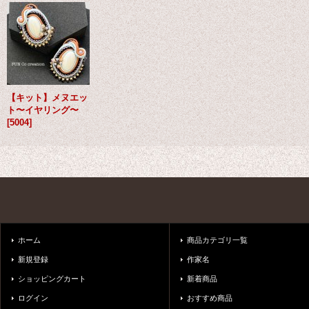
【キット】メヌエッ
ト〜イヤリング〜
[
5004
]
ホーム
商品カテゴリ一覧
新規登録
作家名
ショッピングカート
新着商品
ログイン
おすすめ商品