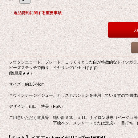
返品特約に関する重要事項
ソウタシエコード、ブレード、こっくりとした白が特徴的なドイツガラ
ビーズステッチで飾り、イヤリングに仕上げます
(難易度★★）
サイズ：約3.5×4cm
＊ヴィンテージビジュー、カラスカボションを使用していますので個体
デザイン：山口 博美（FSK）
ご用意いただく道具等：縫い針＃10、＃11、ナイロン系糸（ベージュ
下絵ペン、メジャー（または定規）、目打ち、ほ
【キット】メヌエット〜イヤリング〜
[
5004
]